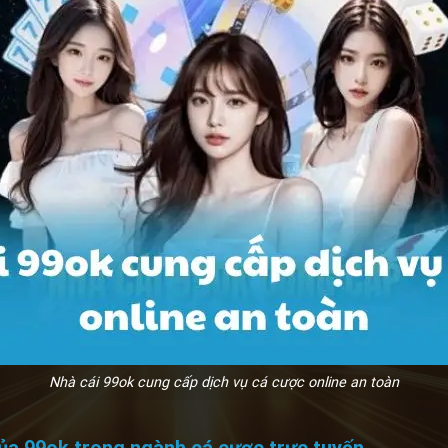
Nhà cái 99ok cung cấp dịch vụ cá cược online an toàn
của 99ok trong ngành cá cược trực tuyến