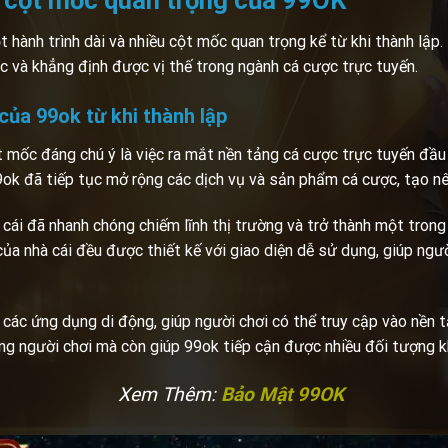
ột hành trình dài và nhiều cột mốc quan trọng kể từ khi thành lậ
 và khẳng định được vị thế trong ngành cá cược trực tuyến.
của 99ok từ khi thành lập
mốc đáng chú ý là việc ra mắt nền tảng cá cược trực tuyến đầu ti
99ok đã tiếp tục mở rộng các dịch vụ và sản phẩm cá cược, tạo 
cái đã nhanh chóng chiếm lĩnh thị trường và trở thành một tron
a nhà cái đều được thiết kế với giao diện dễ sử dụng, giúp ngườ
các ứng dụng di động, giúp người chơi có thể truy cập vào nền t
ợng người chơi mà còn giúp 99ok tiếp cận được nhiều đối tượng 
Xem Thêm:
Bảo Mật 99OK