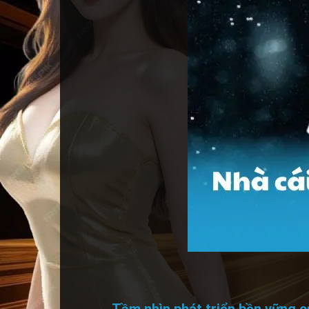
Tầm nhìn phát triển bền vững 