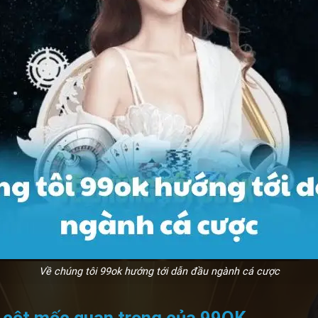
Về chúng tôi 99ok hướng tới dẫn đầu ngành cá cược
ác cột mốc quan trọng của 99OK