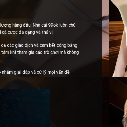
 lượng hàng đầu. Nhà cái 99ok luôn chú
i cá cược đa dạng và thú vị.
 cả các giao dịch và cam kết công bằng
n tâm khi tham gia các trò chơi mà không
o nhằm giải đáp và xử lý mọi vấn đề