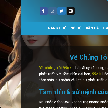
Skip
to
content
TRANG CHỦ
NỔ HŨ
BẮN CÁ
GA
Về Chúng Tôi
Về chúng tôi 99ok
,
nhà cái uy tín cung 
phát triển với tầm nhìn dài hạn,
99ok
luôn
tầm nhìn, sứ mệnh và lịch sử phát triển c
Tầm nhìn & sứ mệnh của
Khi nhắc đến 99ok, không thể không nhắc